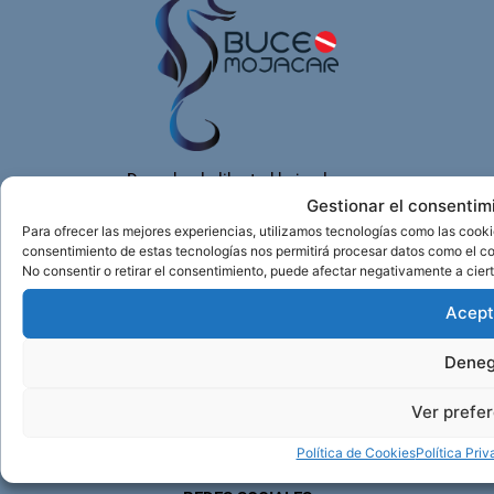
Descubre la libertad bajo el agua
Gestionar el consentim
ENLACES
Para ofrecer las mejores experiencias, utilizamos tecnologías como las cooki
Aviso Legal
consentimiento de estas tecnologías nos permitirá procesar datos como el co
No consentir o retirar el consentimiento, puede afectar negativamente a ciert
Política de Privacidad de Datos
Política de Cookies
Acept
Redes Sociales Política Privacidad
Términos y Condiciones
Deneg
CONTACTO
Ver prefe
info@buceomojacar.com
629049229
Política de Cookies
Política Pri