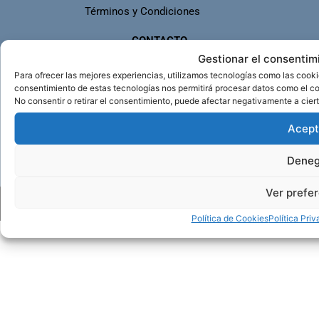
Términos y Condiciones
CONTACTO
info@buceomojacar.com
Gestionar el consentim
629049229
Para ofrecer las mejores experiencias, utilizamos tecnologías como las cooki
consentimiento de estas tecnologías nos permitirá procesar datos como el co
No consentir o retirar el consentimiento, puede afectar negativamente a ciert
REDES SOCIALES
I
F
Y
W
Acept
n
a
o
h
s
c
u
a
Deneg
t
e
t
t
a
b
u
s
Ver prefe
Desarrollado por Webs Universales 2023- Todos los derehos
g
o
b
a
reservados
r
o
e
p
Política de Cookies
Política Pri
a
k
p
m